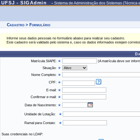
UFSJ - SIGAdmin
-
Sistema de Administração dos Sistemas (Técnica 
Cadastro > Formulário
Informe seus dados pessoais no formulário abaixo para realizar seu cadastro.
Este cadastro será validado pelo sistema e, caso os dados informados estejam correto
Da
Matrícula SIAPE:
(A matrícula deve ser inform
Situação:
Nome Completo:
CPF:
E-mail:
Confirmar e-mail:
Data de Nascimento:
Unidade de Lotação:
Ramal para Contato:
Suas credenciais no LDAP: