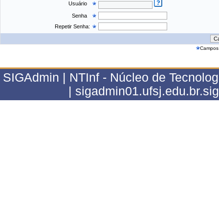
Usuário
Senha
Repetir Senha:
Campos 
SIGAdmin | NTInf - Núcleo de Tecnolo
| sigadmin01.ufsj.edu.br.s