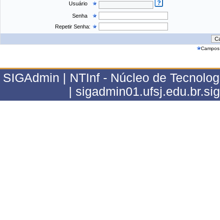
Usuário
Senha
Repetir Senha:
Campos 
SIGAdmin | NTInf - Núcleo de Tecnolo
| sigadmin01.ufsj.edu.br.s