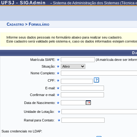
UFSJ - SIGAdmin
-
Sistema de Administração dos Sistemas (Técnica 
Cadastro > Formulário
Informe seus dados pessoais no formulário abaixo para realizar seu cadastro.
Este cadastro será validado pelo sistema e, caso os dados informados estejam correto
Da
Matrícula SIAPE:
(A matrícula deve ser inform
Situação:
Nome Completo:
CPF:
E-mail:
Confirmar e-mail:
Data de Nascimento:
Unidade de Lotação:
Ramal para Contato:
Suas credenciais no LDAP: