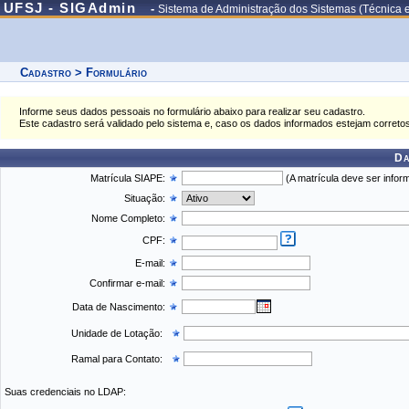
UFSJ - SIGAdmin
-
Sistema de Administração dos Sistemas (Técnica 
Cadastro > Formulário
Informe seus dados pessoais no formulário abaixo para realizar seu cadastro.
Este cadastro será validado pelo sistema e, caso os dados informados estejam correto
Da
Matrícula SIAPE:
(A matrícula deve ser inform
Situação:
Nome Completo:
CPF:
E-mail:
Confirmar e-mail:
Data de Nascimento:
Unidade de Lotação:
Ramal para Contato:
Suas credenciais no LDAP: