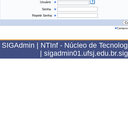
Usuário
Senha
Repetir Senha:
Campos 
SIGAdmin | NTInf - Núcleo de Tecnolo
| sigadmin01.ufsj.edu.br.s